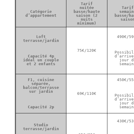
Tarif
nuitée
Tarif
Catégorie
basse/haute
semain
d’appartement
saison (2
basse/ha
nuits
saiso
minimum)
Loft
490
€
/59
terrasse/jardin
75
€
/
120
€
Possibil
C
apacité 4
p
d’arrive
i
déal un couple
jour d
et 2 enfants
semain
F1, cuisine
450
€
/55
séparée,
balcon/terrasse
sur jardin
69
€
/110
€
Possibil
d’arrive
jour d
Capacité 2p
semain
430
€
/53
Studio
terrasse/jardin