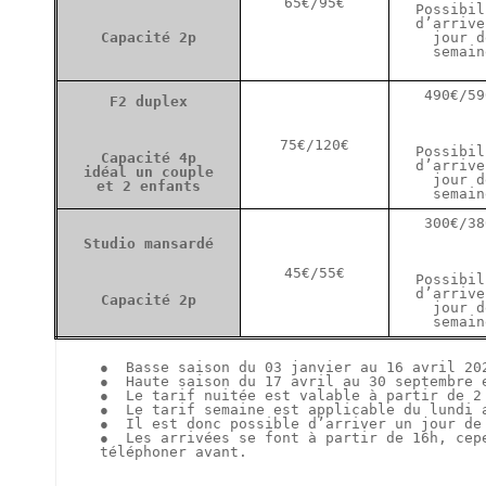
65
€
/95
€
Possibil
d’arrive
Capacité 2
p
jour d
semain
490
€
/59
F2 duplex
75
€
/120
€
Possibil
C
apacité 4
p
d’arrive
i
déal un couple
jour d
et 2 enfants
semain
300
€
/38
Studio mansardé
45
€
/55
€
Possibil
d’arrive
Capacité 2
p
jour d
semain
●
Basse saison du
03 janvier au 16 avril 2
●
H
aute saison du 17 avril au 30 septembre 
●
Le tarif nuitée est valable à partir de 2
●
Le tarif semaine est applicable du lundi 
●
I
l est donc possible d’arriver un jour de
●
Les arrivées se font à partir de 16h, cep
téléphoner avant.